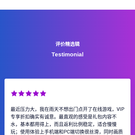
评价精选辑
Testimonial
最近压力大，我在雨天不想出门点开了在线游戏，VIP
专享折扣确实有诚意。最直观的感受是礼包内容不
水，基本都用得上，而且返利比例稳定，适合慢慢
玩；使用体验上手机端和PC端切换很丝滑，同时画质