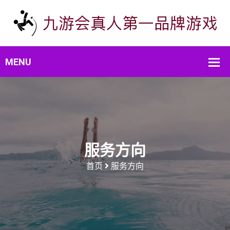
服务方向
首页
服务方向