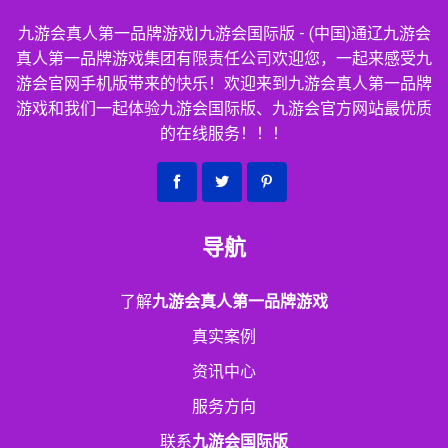
九游会真人第一品牌游戏|九游会国际版 - (中国)通辽九游会
真人第一品牌游戏集团有限责任公司欢迎您，一起来感受九
游会官网手机版带来的快乐！欢迎来到九游会真人第一品牌
游戏和我们一起体验九游会国际版、九游会官方网站最优质
的在线服务！！！
导航
了解
九游会真人第一品牌游戏
真实案例
资讯中心
服务方向
联系
九游会国际版