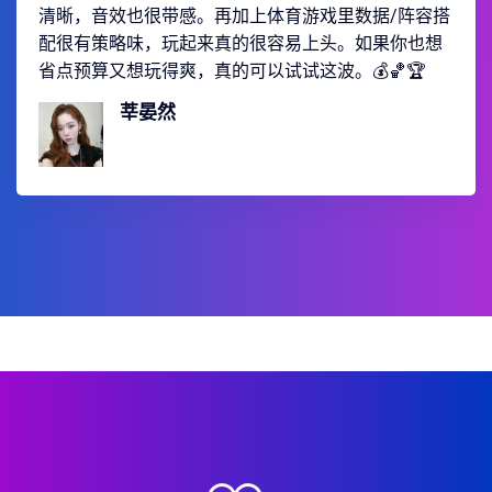
清晰，音效也很带感。再加上体育游戏里数据/阵容搭
配很有策略味，玩起来真的很容易上头。如果你也想
省点预算又想玩得爽，真的可以试试这波。💰🏀🏆
莘晏然