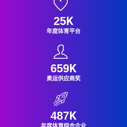
K
25
年度体育平台
K
659
奥运供应商奖
K
487
年度体育综合企业