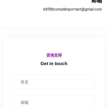
邮箱
k8f88comallimportant@gmail.com
咨询支持
Get in touch