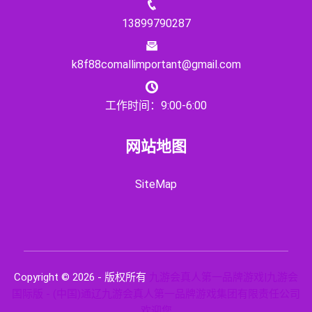
13899790287
k8f88comallimportant@gmail.com
工作时间：9:00-6:00
网站地图
SiteMap
Copyright © 2026 - 版权所有
九游会真人第一品牌游戏|九游会
国际版 - (中国)通辽九游会真人第一品牌游戏集团有限责任公司
欢迎您