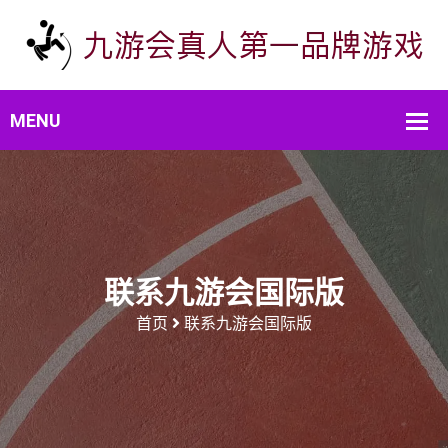
联系九游会国际版
首页
联系九游会国际版