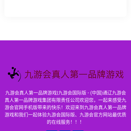
九游会真人第一品牌游戏|九游会国际版 - (中国)通辽九游会
真人第一品牌游戏集团有限责任公司欢迎您，一起来感受九
游会官网手机版带来的快乐！欢迎来到九游会真人第一品牌
游戏和我们一起体验九游会国际版、九游会官方网站最优质
的在线服务！！！