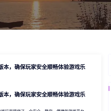
版本，确保玩家安全顺畅体验游戏乐
版本，确保玩家安全顺畅体验游戏乐