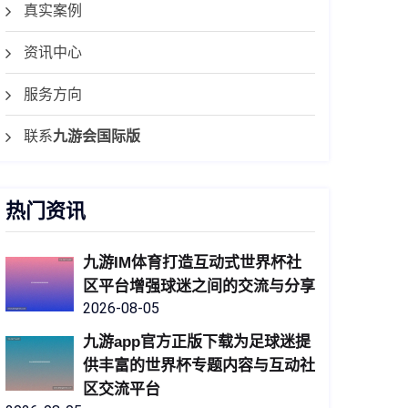
真实案例
资讯中心
服务方向
联系
九游会国际版
热门资讯
九游IM体育打造互动式世界杯社
区平台增强球迷之间的交流与分享
2026-08-05
九游app官方正版下载为足球迷提
供丰富的世界杯专题内容与互动社
区交流平台