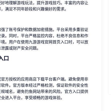
更好地理解游戏玩法，提升游戏技巧。丰富的内容让
择，满足不同年龄段和兴趣偏好的需求。
加强了账号保护和数据加密措施。平台采用多重验证
登录。同时，平台严格监控内容，杜绝不良信息和作
环境。用户在使用九游游戏官网首页入口时，可以放
息泄露或财产安全问题。
入口
或官方授权的应用商店下载平台客户端。避免使用非
冒软件。官方版本经过严格检测，保证软件的安全性
正规域名，避免钓鱼网站带来的风险。官方入口提供
安全进入平台，享受顺畅的游戏体验。