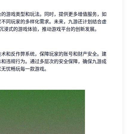
台的游戏类型和玩法。同时，提供更多增值服务，如
足不同玩家的多样化需求。未来，九游还计划结合虚
来沉浸式的游戏体验，推动游戏平台的创新发展。
技术和反作弊系统，保障玩家的账号和财产安全。建
息和违规行为。通过多层次的安全保障，确保九游成
以无忧畅玩每一款游戏。