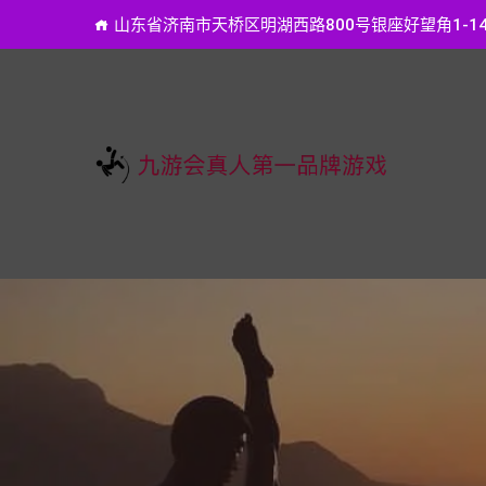
山东省济南市天桥区明湖西路800号银座好望角1-14