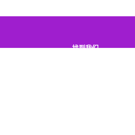
找到我们
游会真人第一品牌游戏
山东省济南市天桥区明湖西
号银座好望角1-1403
例
13899790287
心
向
k8f88comallimportant@gmai
游会国际版
工作时间：9:00-6:00