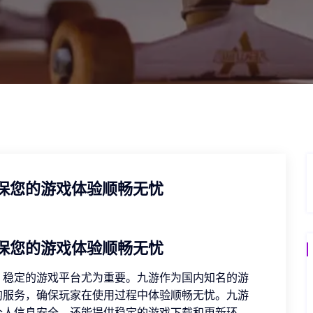
保您的游戏体验顺畅无忧
保您的游戏体验顺畅无忧
、稳定的游戏平台尤为重要。九游作为国内知名的游
的服务，确保玩家在使用过程中体验顺畅无忧。九游
个人信息安全，还能提供稳定的游戏下载和更新环