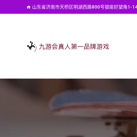
山东省济南市天桥区明湖西路800号银座好望角1-14